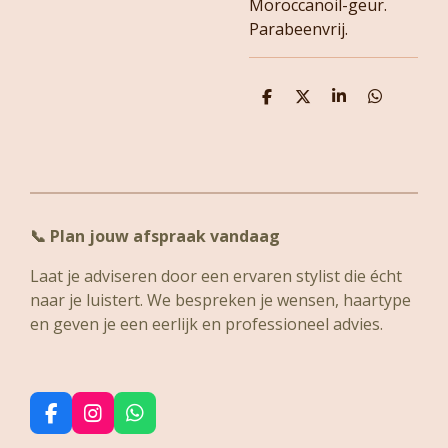
Moroccanoil-geur.
Parabeenvrij.
D
D
S
D
e
e
h
e
l
e
a
l
e
l
r
e
n
e
n
📞
Plan jouw afspraak vandaag
Laat je adviseren door een ervaren stylist die écht
naar je luistert. We bespreken je wensen, haartype
en geven je een eerlijk en professioneel advies.
F
I
W
a
n
h