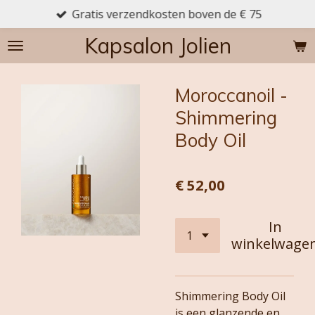
Gratis verzendkosten boven de € 75
Ga
direct
Kapsalon Jolien
naar
de
hoofdinhoud
Moroccanoil -
Shimmering
Body Oil
€ 52,00
In
winkelwage
Shimmering Body Oil
is een glanzende en