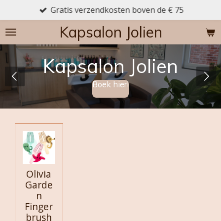
Gratis verzendkosten boven de € 75
Ga
direct
Kapsalon Jolien
naar
de
hoofdinhoud
Kapsalon Jolien
Boek hier!
Olivia
Garde
n
Finger
brush