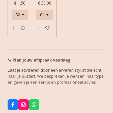
€ 1,50
€ 35,00
In winkelwagen
In winkelwagen
📞
Plan jouw afspraak vandaag
Laat je adviseren door een ervaren stylist die écht
naar je luistert. We bespreken je wensen, haartype
en geven je een eerlijk en professioneel advies.
F
I
W
a
n
h