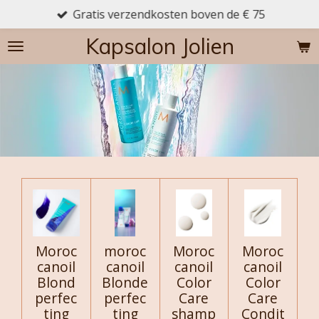
Gratis verzendkosten boven de € 75
Ga
direct
Kapsalon Jolien
naar
de
hoofdinhoud
Moroc
moroc
Moroc
Moroc
canoil
canoil
canoil
canoil
Blond
Blonde
Color
Color
perfec
perfec
Care
Care
ting
ting
shamp
Condit