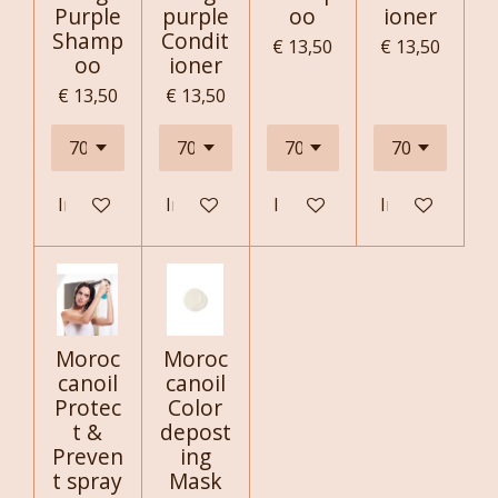
Purple
purple
oo
ioner
Shamp
Condit
€ 13,50
€ 13,50
oo
ioner
€ 13,50
€ 13,50
In winkelwagen
In winkelwagen
In winkelwagen
In winkelwag
Moroc
Moroc
canoil
canoil
Protec
Color
t &
depost
Preven
ing
t spray
Mask