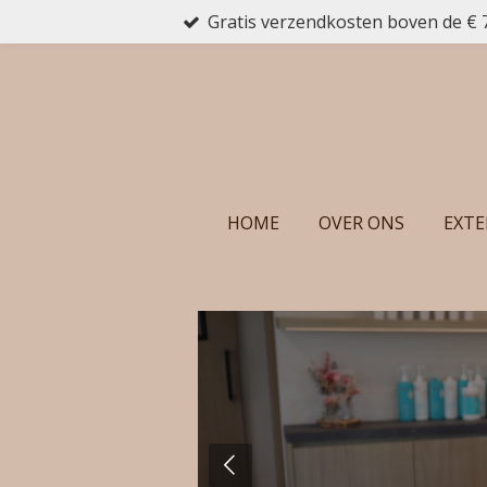
Gratis verzendkosten boven de € 
Ga
direct
naar
de
hoofdinhoud
HOME
OVER ONS
EXTE