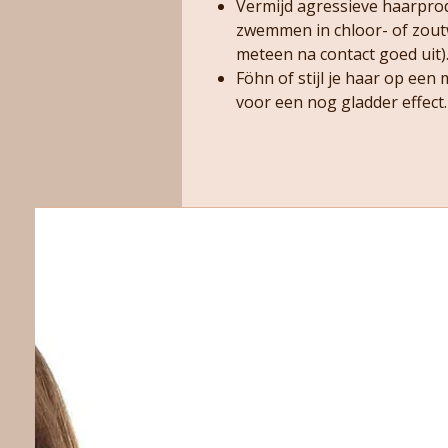
Vermijd agressieve haarprod
zwemmen in chloor- of zoutw
meteen na contact goed uit)
Föhn of stijl je haar op een
voor een nog gladder effect.