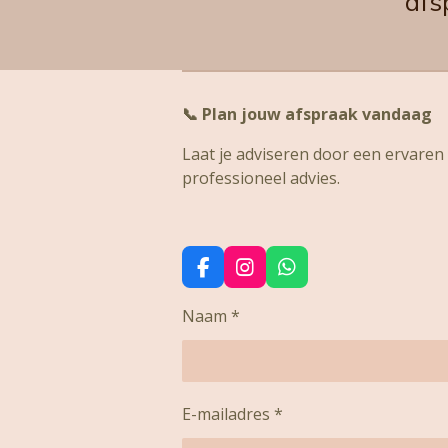
afs
📞
Plan jouw afspraak vandaag
Laat je adviseren door een ervaren s
professioneel advies.
F
I
W
a
n
h
c
s
a
Naam *
e
t
t
b
a
s
o
g
A
o
r
p
k
a
p
E-mailadres *
m