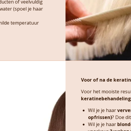
ucten of veelvuldig
ater (spoel je haar
.
 milde temperatuur
Voor of na de keratin
Voor het mooiste resul
keratinebehandeling
Wil je je haar
verve
opfrissen)
? Doe di
Wil je je haar
blond