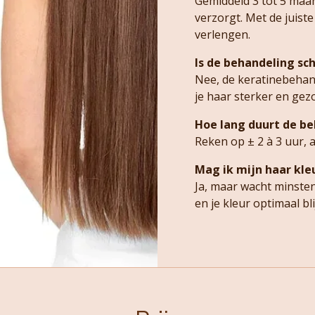
Gemiddeld 3 tot 5 maan
verzorgt. Met de juiste
verlengen.
Is de behandeling sch
Nee, de keratinebehand
je haar sterker en gez
Hoe lang duurt de b
Reken op ± 2 à 3 uur, a
Mag ik mijn haar kle
Ja, maar wacht minste
en je kleur optimaal blij