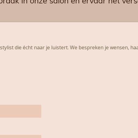
praak in onze salon en ervaar het versc
tylist die écht naar je luistert. We bespreken je wensen, ha