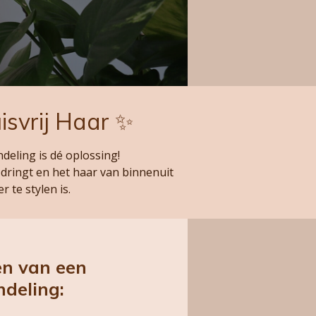
isvrij Haar ✨
eling is dé oplossing!
dringt en het haar van binnenuit
r te stylen is.
en van een
deling: