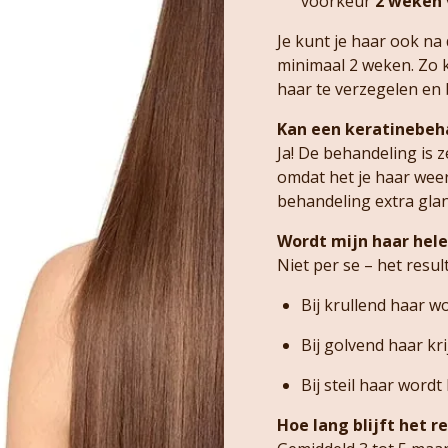
voorkeur
2 weken 
Je kunt je haar ook n
minimaal 2 weken. Zo k
haar te verzegelen en b
Kan een keratinebeh
Ja! De behandeling is 
omdat het je haar weer
behandeling extra glan
Wordt mijn haar hele
Niet per se – het resul
Bij krullend haar wo
Bij golvend haar krij
Bij steil haar word
Hoe lang blijft het r