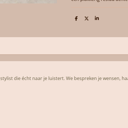
D
D
S
e
e
h
l
e
a
e
l
r
n
e
tylist die écht naar je luistert. We bespreken je wensen, ha