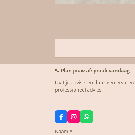
📞
Plan jouw afspraak vandaag
Laat je adviseren door een ervaren s
professioneel advies.
F
I
W
a
n
h
c
s
a
Naam *