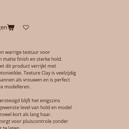
gen
en warrige textuur voor
 matte finish en sterke hold.
t dit product verrijkt met
onietklei. Texture Clay is veelzijdig
annen als vrouwen en is perfect
te modelleren.
rstevigd blijft het enigszins
ewenste level van hold en model
zowel kort als lang haar.
zorgt voor pluiscontrole zonder
 te laten.