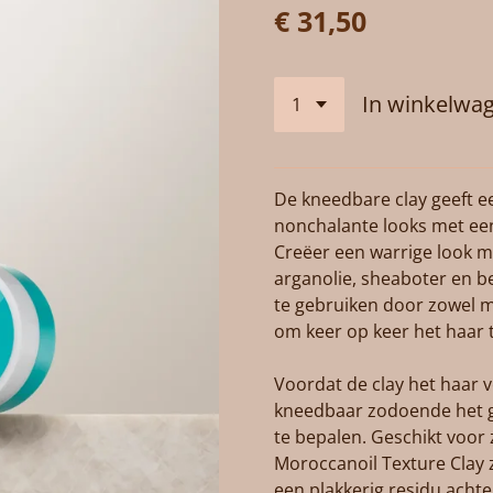
€ 31,50
In winkelwa
De kneedbare clay geeft e
nonchalante looks met een
Creëer een warrige look me
arganolie, sheaboter en bet
te gebruiken door zowel m
om keer op keer het haar 
Voordat de clay het haar ve
kneedbaar zodoende het g
te bepalen. Geschikt voor 
Moroccanoil Texture Clay 
een plakkerig residu achter