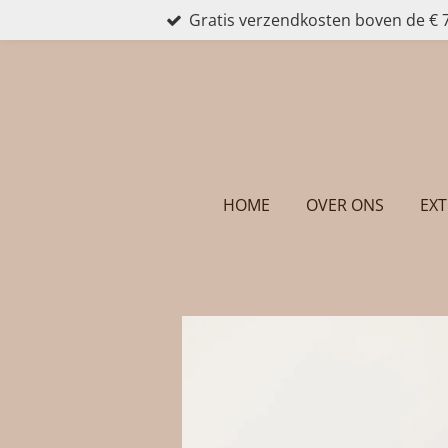
Gratis verzendkosten boven de € 
Ga
direct
naar
de
hoofdinhoud
HOME
OVER ONS
EXT