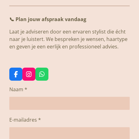
📞
Plan jouw afspraak vandaag
Laat je adviseren door een ervaren stylist die écht
naar je luistert. We bespreken je wensen, haartype
en geven je een eerlijk en professioneel advies.
F
I
W
a
n
h
c
s
a
Naam *
e
t
t
b
a
s
o
g
A
o
r
p
k
a
p
E-mailadres *
m