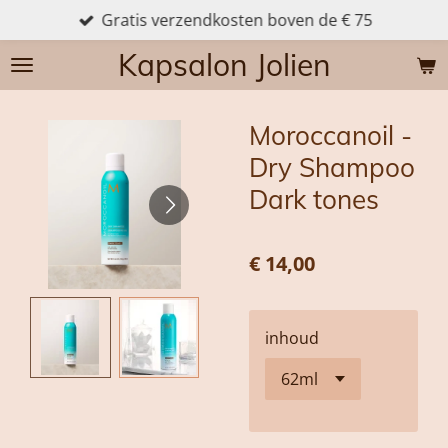
Gratis verzendkosten boven de € 75
Ga
direct
Kapsalon Jolien
naar
de
hoofdinhoud
Moroccanoil -
Dry Shampoo
Dark tones
€ 14,00
inhoud