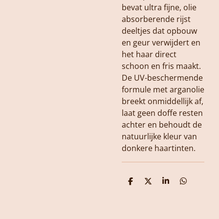
bevat ultra fijne, olie
absorberende rijst
deeltjes dat opbouw
en geur verwijdert en
het haar direct
schoon en fris maakt.
De UV-beschermende
formule met arganolie
breekt onmiddellijk af,
laat geen doffe resten
achter en behoudt de
natuurlijke kleur van
donkere haartinten.
D
D
S
D
e
e
h
e
l
e
a
l
e
l
r
e
n
e
n