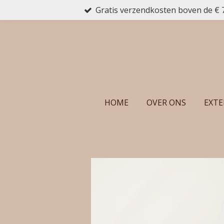
Gratis verzendkosten boven de € 
Ga
direct
naar
de
hoofdinhoud
HOME
OVER ONS
EXTE