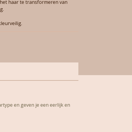
het haar te transformeren van
g.
leurveilig.
artype en geven je een eerlijk en