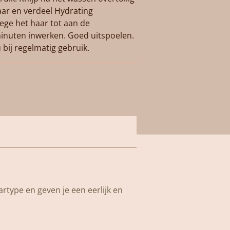
aar en verdeel Hydrating
ege het haar tot aan de
minuten inwerken. Goed uitspoelen.
u bij regelmatig gebruik.
artype en geven je een eerlijk en