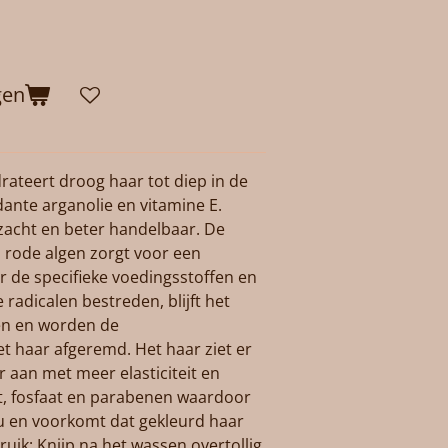
gen
rateert droog haar tot diep in de
dante arganolie en vitamine E.
zacht en beter handelbaar. De
 rode algen zorgt voor een
r de specifieke voedingsstoffen en
 radicalen bestreden, blijft het
en en worden de
t haar afgeremd. Het haar ziet er
r aan met meer elasticiteit en
t, fosfaat en parabenen waardoor
eu en voorkomt dat gekleurd haar
ruik: Knijp na het wassen overtollig