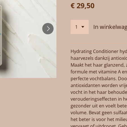
€ 29,50
In winkelwa
Hydrating Conditioner hyd
haarvezels dankzij antioxi
Maakt het haar glanzend, 
formule met vitamine A en
perfecte vochtbalans. Doo
antioxidanten worden vrije
vocht in het haar behoud
verouderingseffecten in he
gezonder uit en voelt bete
volume. Bevat geen sulfaa
het beter is voor het mili
vervaagt of uitdroogt. Geb