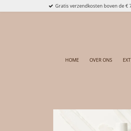
Gratis verzendkosten boven de € 
Ga
direct
naar
de
hoofdinhoud
HOME
OVER ONS
EXT