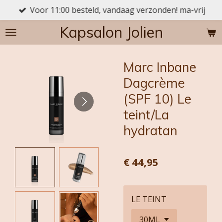
Voor 11:00 besteld, vandaag verzonden! ma-vrij
Ga
direct
Kapsalon Jolien
naar
de
hoofdinhoud
Marc Inbane
Dagcrème
(SPF 10) Le
teint/La
hydratan
€ 44,95
LE TEINT