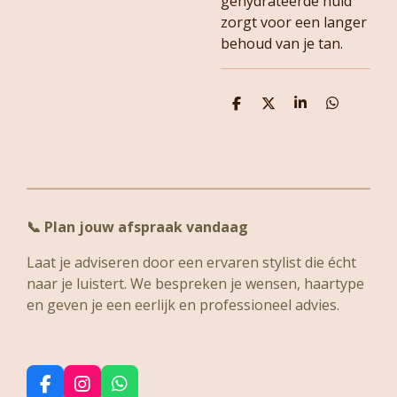
gehydrateerde huid
zorgt voor een langer
behoud van je tan.
D
D
S
D
e
e
h
e
l
e
a
l
e
l
r
e
n
e
n
📞
Plan jouw afspraak vandaag
Laat je adviseren door een ervaren stylist die écht
naar je luistert. We bespreken je wensen, haartype
en geven je een eerlijk en professioneel advies.
F
I
W