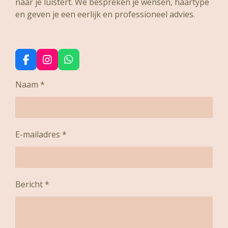
naar je luistert. We bespreken je wensen, haartype
en geven je een eerlijk en professioneel advies.
F
I
W
a
n
h
c
s
a
Naam *
e
t
t
b
a
s
o
g
A
o
r
p
k
a
p
E-mailadres *
m
Bericht *