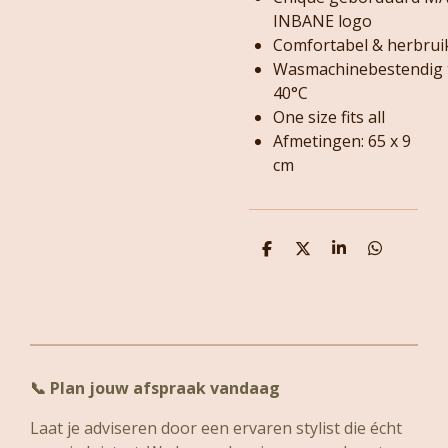
INBANE logo
Comfortabel & herbru
Wasmachinebestendig 
40°C
One size fits all
Afmetingen: 65 x 9
cm
D
D
S
D
e
e
h
e
l
e
a
l
e
l
r
e
n
e
n
📞
Plan jouw afspraak vandaag
Laat je adviseren door een ervaren stylist die écht