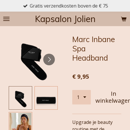
Gratis verzendkosten boven de € 75
Ga
direct
Kapsalon Jolien
naar
de
hoofdinhoud
Marc Inbane
Spa
Headband
€ 9,95
In
winkelwage
Upgrade je beauty
routine met de