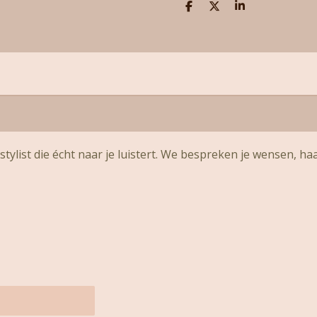
D
D
S
e
e
h
l
e
a
e
l
r
n
e
tylist die écht naar je luistert. We bespreken je wensen, ha