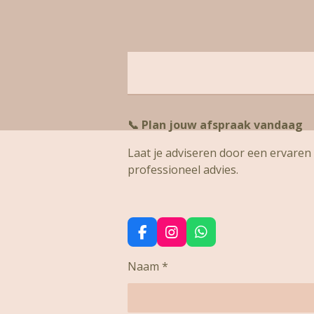
📞
Plan jouw afspraak vandaag
Laat je adviseren door een ervaren s
professioneel advies.
F
I
W
a
n
h
c
s
a
Naam *
e
t
t
b
a
s
o
g
A