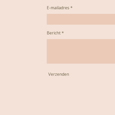
o
r
p
k
a
p
E-mailadres *
m
Bericht *
Verzenden