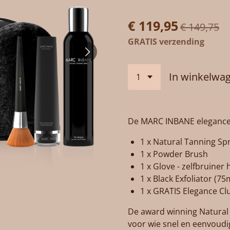
€ 119,95
€ 149,75
GRATIS verzending
In winkelwa
De MARC INBANE elegance s
1 x Natural Tanning Sp
1 x Powder Brush
1 x Glove - zelfbruine
1 x Black Exfoliator (75
1 x GRATIS Elegance Cl
De award winning Natural
voor wie snel en eenvoudi