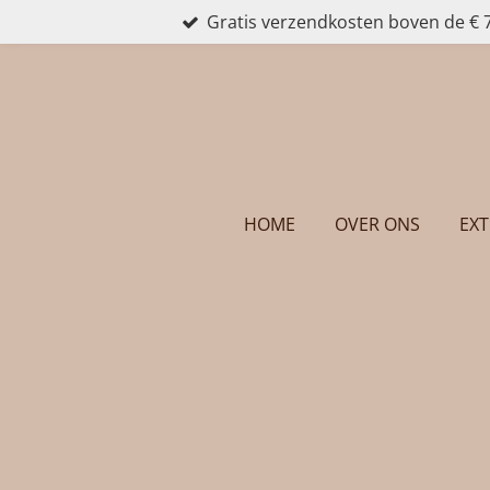
Gratis verzendkosten boven de € 
Ga
direct
naar
de
hoofdinhoud
HOME
OVER ONS
EXT