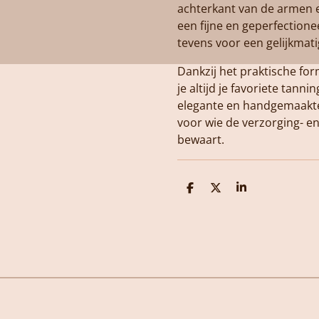
achterkant van de armen 
een fijne en geperfection
tevens voor een gelijkmati
Dankzij het praktische fo
je altijd je favoriete tann
elegante en handgemaakte
voor wie de verzorging- en
bewaart.
D
D
S
e
e
h
l
e
a
e
l
r
n
e