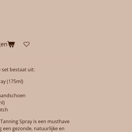
gen
et bestaat uit:
ray (175ml)
r handschoen
ml)
utch
 Tanning Spray is een musthave
g een gezonde, natuurlijke en