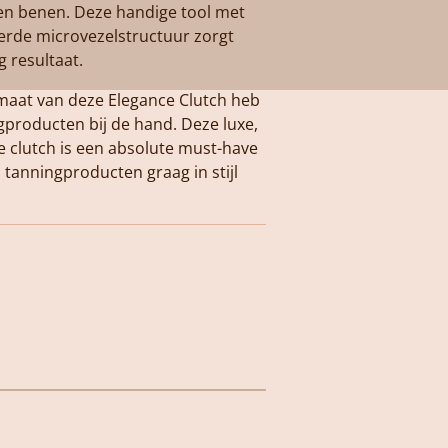
en benen. Deze handige tool met
eerde microvezelstructuur zorgt
g resultaat.
rmaat van deze Elegance Clutch heb
ingproducten bij de hand. Deze luxe,
 clutch is een absolute must-have
 tanningproducten graag in stijl