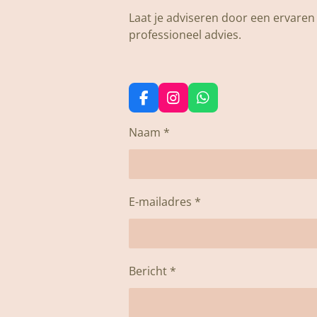
Laat je adviseren door een ervaren s
professioneel advies.
F
I
W
a
n
h
c
s
a
Naam *
e
t
t
b
a
s
o
g
A
o
r
p
k
a
p
E-mailadres *
m
Bericht *