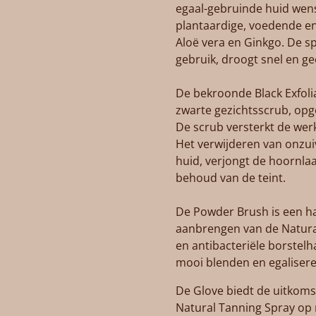
egaal-gebruinde huid wenst
plantaardige, voedende e
Aloë vera en Ginkgo. De s
gebruik, droogt snel en ge
De bekroonde Black Exfolia
zwarte gezichtsscrub, opge
De scrub versterkt de wer
Het verwijderen van onzui
huid, verjongt de hoornlaa
behoud van de teint.
De Powder Brush is een ha
aanbrengen van de Natura
en antibacteriële borstelha
mooi blenden en egalisere
De Glove biedt de uitkom
Natural Tanning Spray op 