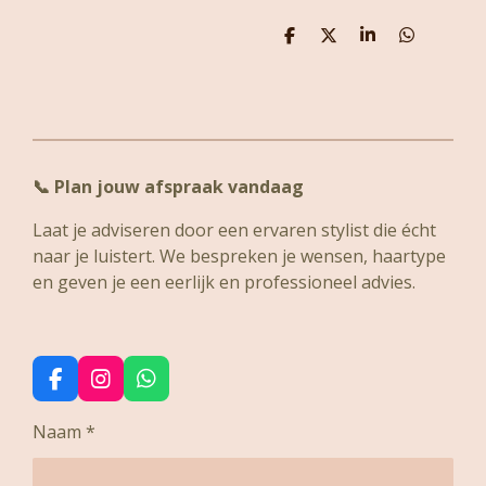
D
D
S
D
e
e
h
e
l
e
a
l
e
l
r
e
n
e
n
📞
Plan jouw afspraak vandaag
Laat je adviseren door een ervaren stylist die écht
naar je luistert. We bespreken je wensen, haartype
en geven je een eerlijk en professioneel advies.
F
I
W
a
n
h
c
s
a
Naam *
e
t
t
b
a
s