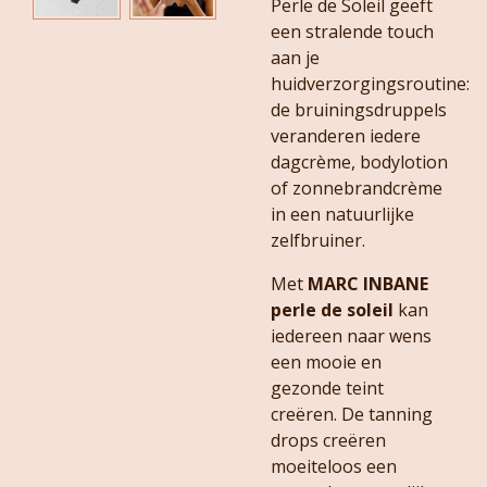
Perle de Soleil geeft
een stralende touch
aan je
huidverzorgingsroutine:
de bruiningsdruppels
veranderen iedere
dagcrème, bodylotion
of zonnebrandcrème
in een natuurlijke
zelfbruiner.
Met
MARC INBANE
perle de soleil
kan
iedereen naar wens
een mooie en
gezonde teint
creëren. De tanning
drops creëren
moeiteloos een