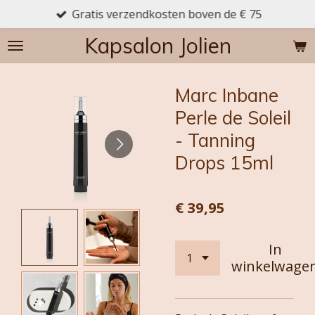
Gratis verzendkosten boven de € 75
Ga
direct
Kapsalon Jolien
naar
de
hoofdinhoud
Marc Inbane
Perle de Soleil
- Tanning
Drops 15ml
€ 39,95
In
winkelwage