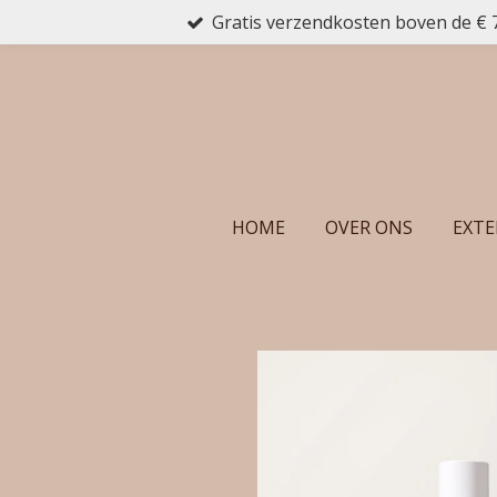
Gratis verzendkosten boven de € 
Ga
direct
naar
de
hoofdinhoud
HOME
OVER ONS
EXTE