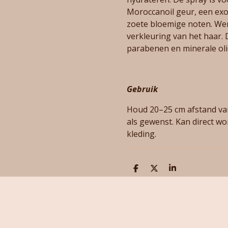
Moroccanoil geur, een ex
zoete bloemige noten. We
verkleuring van het haar. D
parabenen en minerale oli
Gebruik
Houd 20–25 cm afstand van
als gewenst. Kan direct w
kleding.
D
D
S
e
e
h
l
e
a
e
l
r
n
e