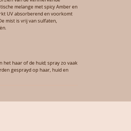
otische melange met spicy Amber en
rkt UV absorberend en voorkomt
e mist is vrij van sulfaten,
ën.
 het haar of de huid; spray zo vaak
orden gesprayd op haar, huid en