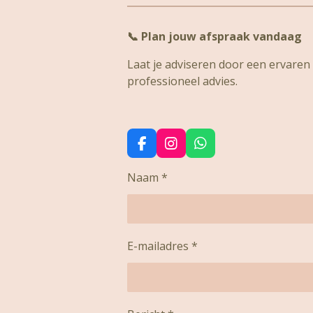
📞
Plan jouw afspraak vandaag
Laat je adviseren door een ervaren s
professioneel advies.
F
I
W
a
n
h
c
s
a
Naam *
e
t
t
b
a
s
o
g
A
o
r
p
k
a
p
E-mailadres *
m